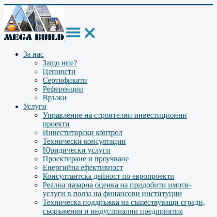
За нас
Защо ние?
Ценности
Сертификати
Референции
Връзки
Услуги
Управление на строителни инвестиционни
проекти
Инвеститорски контрол
Технически консултации
Юридически услуги
Проектиране и проучване
Енергийна ефективност
Консултантска дейност по европроекти
Реална пазарна оценка на придобити имоти-
услуги в полза на финансови институции
Техническа поддръжка на съществуващи сгради,
съоръжения и индустриални предприятия