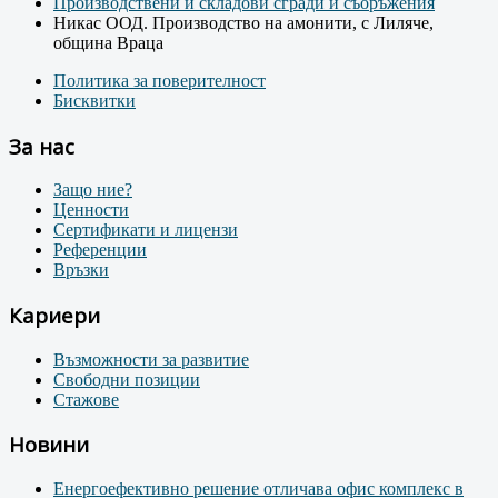
Производствени и складови сгради и съоръжения
Никас ООД. Производство на амонити, с Лиляче,
община Враца
Политика за поверителност
Бисквитки
За нас
Защо ние?
Ценности
Сертификати и лицензи
Референции
Връзки
Кариери
Възможности за развитие
Свободни позиции
Стажове
Новини
Енергоефективно решение отличава офис комплекс в