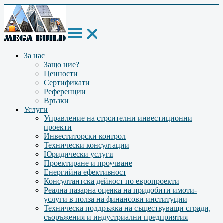
За нас
Защо ние?
Ценности
Сертификати
Референции
Връзки
Услуги
Управление на строителни инвестиционни
проекти
Инвеститорски контрол
Технически консултации
Юридически услуги
Проектиране и проучване
Енергийна ефективност
Консултантска дейност по европроекти
Реална пазарна оценка на придобити имоти-
услуги в полза на финансови институции
Техническа поддръжка на съществуващи сгради,
съоръжения и индустриални предприятия