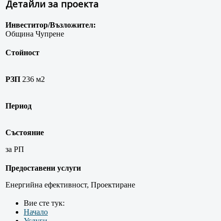
Детайли за проекта
Инвеститор/Възложител:
Община Чупрене
Стойност
РЗП
236 м2
Период
Състояние
за РП
Предоставени услуги
Енергийна ефективност, Проектиране
Вие сте тук:
Начало
Услуги