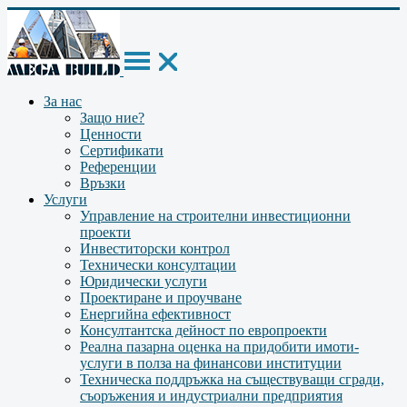
За нас
Защо ние?
Ценности
Сертификати
Референции
Връзки
Услуги
Управление на строителни инвестиционни
проекти
Инвеститорски контрол
Технически консултации
Юридически услуги
Проектиране и проучване
Енергийна ефективност
Консултантска дейност по европроекти
Реална пазарна оценка на придобити имоти-
услуги в полза на финансови институции
Техническа поддръжка на съществуващи сгради,
съоръжения и индустриални предприятия