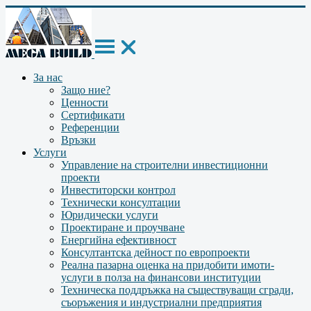
За нас
Защо ние?
Ценности
Сертификати
Референции
Връзки
Услуги
Управление на строителни инвестиционни
проекти
Инвеститорски контрол
Технически консултации
Юридически услуги
Проектиране и проучване
Енергийна ефективност
Консултантска дейност по европроекти
Реална пазарна оценка на придобити имоти-
услуги в полза на финансови институции
Техническа поддръжка на съществуващи сгради,
съоръжения и индустриални предприятия