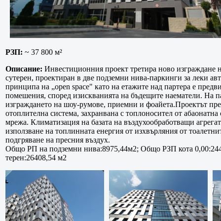
РЗП:
~ 37 800
м²
Описание:
Инвестиционния проект третира ново изграждане на
сутерен, проектиран в две подземни нива-паркинги за леки ав
принципа на „open space" като на етажите над партера е пред
помешения, според изискванията на бъдещите наематели. На п
изграждането на шоу-румове, приемни и фоайета.Проектът пр
отоплителна система, захранвана с топлоносител от абаонатна
мрежа. Климатизация на базата на въздухообработващи агрега
използване на топлинната енергия от изхвърляния от тоалетнит
подгряване на пресния въздух.
Общо РП на подземни нива:8975,44м2; Общо РЗП кота 0,00:24
терен:26408,54 м2